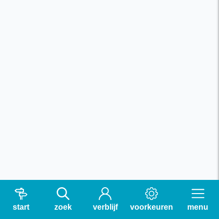
start
zoek
verblijf
voorkeuren
menu