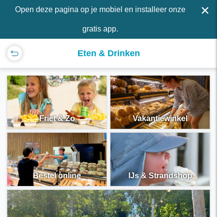
×
Open deze pagina op je mobiel en installeer onze
gratis app.
Eten & Drinken
Friet & Zo
Vakantiewinkel
Bestel online
IJs & Strandshop