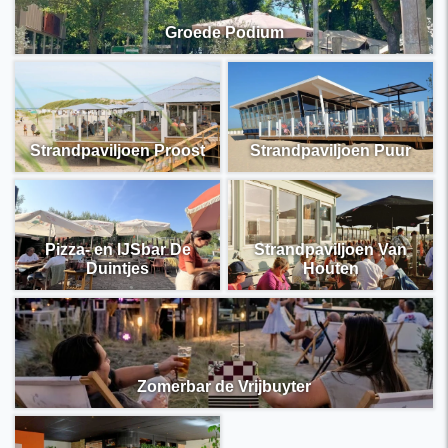
Groede Podium
Strandpaviljoen Proost
Strandpaviljoen Puur
Pizza- en IJSbar De
Strandpaviljoen Van
Duintjes
Houten
Zomerbar de Vrijbuyter